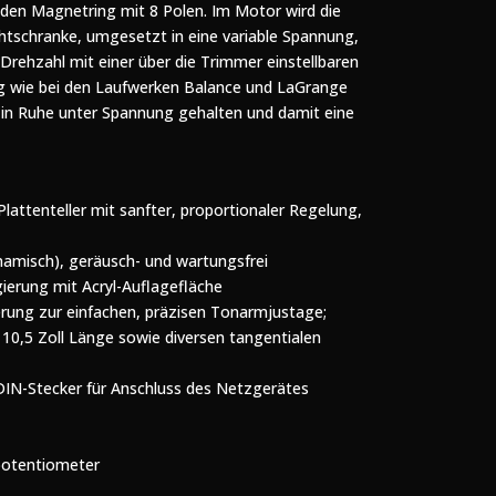
te den Magnetring mit 8 Polen. Im Motor wird die
chtschranke, umgesetzt in eine variable Spannung,
 Drehzahl mit einer über die Trimmer einstellbaren
ng wie bei den Laufwerken Balance und LaGrange
 in Ruhe unter Spannung gehalten und damit eine
Plattenteller mit sanfter, proportionaler Regelung,
ynamisch), geräusch- und wartungsfrei
gierung mit Acryl-Auflagefläche
ierung zur einfachen, präzisen Tonarmjustage;
10,5 Zoll Länge sowie diversen tangentialen
DIN-Stecker für Anschluss des Netzgerätes
potentiometer
7