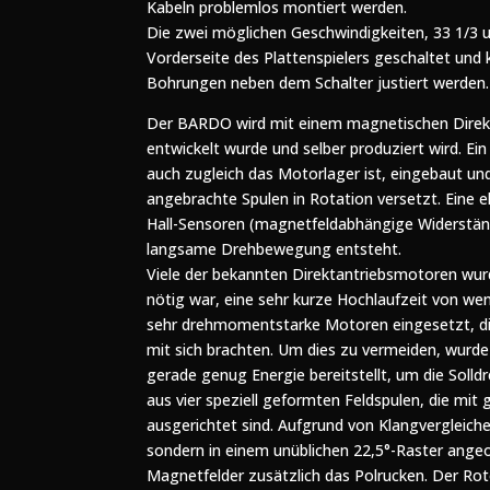
Kabeln problemlos montiert werden.
Die zwei möglichen Geschwindigkeiten, 33 1/3 u
Vorderseite des Plattenspielers geschaltet und
Bohrungen neben dem Schalter justiert werden.
Der BARDO wird mit einem magnetischen Direkt
entwickelt wurde und selber produziert wird. Ein
auch zugleich das Motorlager ist, eingebaut u
angebrachte Spulen in Rotation versetzt. Eine e
Hall-Sensoren (magnetfeldabhängige Widerstände
langsame Drehbewegung entsteht.
Viele der bekannten Direktantriebsmotoren wur
nötig war, eine sehr kurze Hochlaufzeit von we
sehr drehmomentstarke Motoren eingesetzt, di
mit sich brachten. Um dies zu vermeiden, wurde
gerade genug Energie bereitstellt, um die Solld
aus vier speziell geformten Feldspulen, die mit
ausgerichtet sind. Aufgrund von Klangvergleich
sondern in einem unüblichen 22,5°-Raster angeo
Magnetfelder zusätzlich das Polrucken. Der Roto