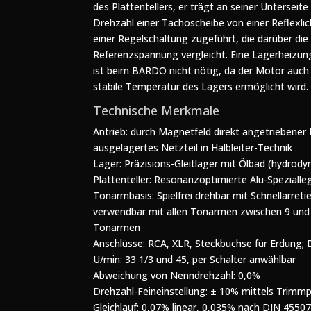
des Plattentellers, er trägt an seiner Untersei
Drehzahl einer Tachoscheibe von einer Reflexli
einer Regelschaltung zugeführt, die darüber die
Referenzspannung vergleicht. Eine Lagerheizu
ist beim BARDO nicht nötig, da der Motor auch
stabile Temperatur des Lagers ermöglicht wird.
Technische Merkmale
Antrieb: durch Magnetfeld direkt angetriebener 
ausgelagertes Netzteil in Halbleiter-Technik
Lager: Präzisions-Gleitlager mit Ölbad (hydrod
Plattenteller: Resonanzoptimierte Alu-Spezialle
Tonarmbasis: Spielfrei drehbar mit Schnellarret
verwendbar mit allen Tonarmen zwischen 9 und 
Tonarmen
Anschlüsse: RCA, XLR, Steckbuchse für Erdung; 
U/min: 33 1/3 und 45, per Schalter anwählbar
Abweichung von Nenndrehzahl: 0,0%
Drehzahl-Feineinstellung: ± 10% mittels Trimm
Gleichlauf: 0,07% linear, 0,035% nach DIN 4550