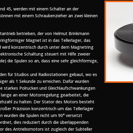
nd 45, werden mit einem Schalter an der
 können mit einem Schraubenzieher an zwei kleinen
antrieb betrieben, der von Helmut Brinkmann
 ringförmiger Magnet ist in das Tellerlager, das
nd wird konzentrisch durch unter dem Magnetring
lektronische Schaltung steuert mit Hilfe zweier
) die Spulen so an, dass eine sehr gleichförmige,
den für Studios und Radiostationen gebaut, wo es
niger als 1 Sekunde zu erreichen. Dafür wurden
e starkes Polrucken und Gleichlaufschwankungen
 lange an einer Motorregelung gearbeitet, die
rehzahl zu halten. Der Stator des Motors besteht
 großer Präzision konzentrisch um das Tellerlager
en wurden die Spulen nicht um 90° versetzt
rdnet, dies reduziert durch die überlappenden
r des Antriebsmotors ist zugleich der Subteller