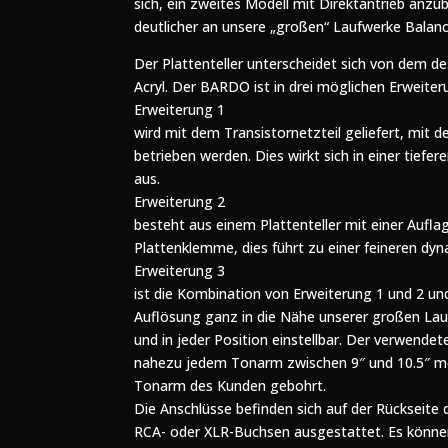
sich, ein zweites Modell mit Direktantrieb anz
deutlicher an unsere „großen“ Laufwerke Balan
Der Plattenteller unterscheidet sich von dem d
Acryl. Der BARDO ist in drei möglichen Erweiteru
Erweiterung 1
wird mit dem Transistornetzteil geliefert, mit
betrieben werden. Dies wirkt sich in einer tief
aus.
Erweiterung 2
besteht aus einem Plattenteller mit einer Auflag
Plattenklemme, dies führt zu einer feineren dy
Erweiterung 3
ist die Kombination von Erweiterung 1 und 2 u
Auflösung ganz in die Nähe unserer großen La
und in jeder Position einstellbar. Der verwe
nahezu jedem Tonarm zwischen 9″ und 10.5″ mö
Tonarm des Kunden gebohrt.
Die Anschlüsse befinden sich auf der Rückseit
RCA- oder XLR-Buchsen ausgestattet. Es könne