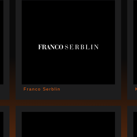
Franco Serblin
21
JULI 8, 2021