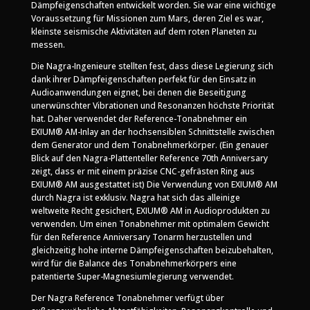
Dämpfeigenschaften entwickelt worden. Sie war eine wichtige
Voraussetzung für Missionen zum Mars, deren Ziel es war,
kleinste seismische Aktivitäten auf dem roten Planeten zu
messen.
Die Nagra-Ingenieure stellten fest, dass diese Legierung sich
dank ihrer Dämpfeigenschaften perfekt für den Einsatz in
Audioanwendungen eignet, bei denen die Beseitigung
unerwünschter Vibrationen und Resonanzen höchste Priorität
hat. Daher verwendet der Reference-Tonabnehmer ein
EXIUM® AM-Inlay an der hochsensiblen Schnittstelle zwischen
dem Generator und dem Tonabnehmerkörper. (Ein genauer
Blick auf den Nagra-Plattenteller Reference 70th Anniversary
zeigt, dass er mit einem präzise CNC-gefrästen Ring aus
EXIUM® AM ausgestattet ist) Die Verwendung von EXIUM® AM
durch Nagra ist exklusiv. Nagra hat sich das alleinige
weltweite Recht gesichert, EXIUM® AM in Audioprodukten zu
verwenden. Um einen Tonabnehmer mit optimalem Gewicht
für den Reference Anniversary Tonarm herzustellen und
gleichzeitig hohe interne Dämpfeigenschaften beizubehalten,
wird für die Balance des Tonabnehmerkörpers eine
patentierte Super-Magnesiumlegierung verwendet.
Der Nagra Reference Tonabnehmer verfügt über