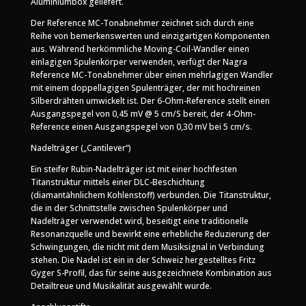
Aluminiumbox geliefert.
Der Reference MC-Tonabnehmer zeichnet sich durch eine
Reihe von bemerkenswerten und einzigartigen Komponenten
aus. Während herkömmliche Moving-Coil-Wandler einen
einlagigen Spulenkörper verwenden, verfügt der Nagra
Reference MC-Tonabnehmer über einen mehrlagigen Wandler
mit einem doppellagigen Spulenträger, der mit hochreinen
Silberdrähten umwickelt ist. Der 6-Ohm-Reference stellt einen
Ausgangspegel von 0,45 mV @ 5 cm/S bereit, der 4-Ohm-
Reference einen Ausgangspegel von 0,30 mV bei 5 cm/s.
Nadelträger („Cantilever“)
Ein steifer Rubin-Nadelträger ist mit einer hochfesten
Titanstruktur mittels einer DLC-Beschichtung
(diamantähnlichem Kohlenstoff) verbunden. Die Titanstruktur,
die in der Schnittstelle zwischen Spulenkörper und
Nadelträger verwendet wird, beseitigt eine traditionelle
Resonanzquelle und bewirkt eine erhebliche Reduzierung der
Schwingungen, die nicht mit dem Musiksignal in Verbindung
stehen. Die Nadel ist ein in der Schweiz hergestelltes Fritz
Gyger S-Profil, das für seine ausgezeichnete Kombination aus
Detailtreue und Musikalität ausgewählt wurde.