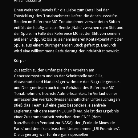
Anschlussstifte
Einen weiteren Beweis für die Liebe zum Detail bei der
Entwicklung des Tonabnehmers liefern die Anschlussstifte.
Bei den im Reference MC-Tonabnehmer verwendeten Stiften
entfällt die häufig anzutreffende „Naht“ zwischen dem Stift und
der Spule. Im Falle des Reference MC ist der Stift von seinem
äußeren Endpunkt bis zu seinem inneren Kontaktpunkt mit der
Spule, aus einem durchgehenden Stück gefertigt. Dadurch
wird eine willkommene Reduzierung der Induktivität bewirkt.
Körper
Zusätzlich zu den umfangreichen Arbeiten am
Generatorsystem und an der Schnittstelle von Rille,
Abtastnadel und Nadelträger widmete das Nagra Ingenieur-
und Designerteam auch dem Gehäuse des Reference MC-
Tonabnehmers höchste Aufmerksamkeit. Im Verlauf seiner
umfassenden werkstoffwissenschaftlichen Untersuchungen
stieß das Team auf eine ganz besondere, eisenfreie
Legierung mit dem Namen EXIUM® AM. Sie ist das Ergebnis
einer Zusammenarbeit zwischen dem CNES (dem
französischen Pendant zur NASA), der „Ecole de Mines de
Paris“ und dem französischen Unternehmen „LBI Foundries“.
Die Legierung war für ihre ganz speziellen