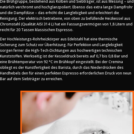
Die Brühgruppe, bestehend aus Kolben und Siebträger, ist aus Messing – und
natürlich verchromt und hochglanzpoliert. Ebenso das extra lange Dampfrohr
und die Dampfdüse – das erhöht die Langlebigkeit und erleichtert die
Reinigung. Der elektrisch betriebene, von oben zu befüllende Heizkessel aus
Chromstahl (Qualität AISI 314 L) hat ein Fassungsvermögen von 1,8 Litern und
reicht für 20 Tassen klassischen Espresso.
Der Hochleistungs-Rohrheizkörper aus Edelstahl hat eine thermische
Sicherung zum Schutz vor Überhitzung. Für Perfektion und Langlebigkeit
sorgen ferner die High-Tech-Dichtungen aus hochwertigen technischen
Kunststoffen. Werkseitig ist der Kesseldruck bereits auf 0,7 bis 0,8 Bar und
eine Brühtemperatur von 92 °C im Brühkopf eingestellt. Bei der Cremina
obliegt es der Kunstfertigkeit des Barista, durch das Niederdrücken des
Handhebels den für einen perfekten Espresso erforderlichen Druck von neun
Bar auf dem Siebträger zu erreichen.