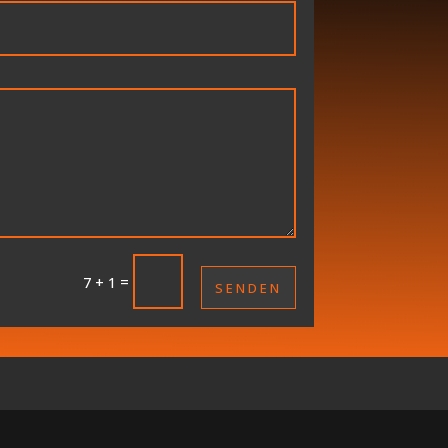
=
7 + 1
SENDEN