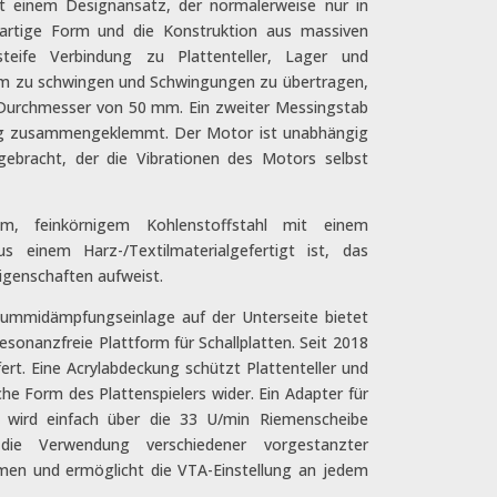
mit einem Designansatz, der normalerweise nur in
igartige Form und die Konstruktion aus massiven
eife Verbindung zu Plattenteller, Lager und
 um zu schwingen und Schwingungen zu übertragen,
Durchmesser von 50 mm. Ein zweiter Messingstab
örmig zusammengeklemmt. Der Motor ist unabhängig
ebracht, der die Vibrationen des Motors selbst
m, feinkörnigem Kohlenstoffstahl mit einem
s einem Harz-/Textilmaterialgefertigt ist, das
igenschaften aufweist.
Gummidämpfungseinlage auf der Unterseite bietet
resonanzfreie Plattform für Schallplatten. Seit 2018
fert. Eine Acrylabdeckung schützt Plattenteller und
che Form des Plattenspielers wider. Ein Adapter für
 wird einfach über die 33 U/min Riemenscheibe
 die Verwendung verschiedener vorgestanzter
en und ermöglicht die VTA-Einstellung an jedem