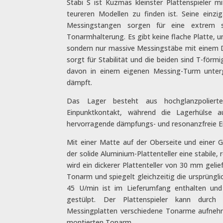
Stabi S ist Kuzmas kleinster Plattenspieler 
teureren Modellen zu finden ist. Seine einz
Messingstangen sorgen für eine extrem st
Tonarmhalterung. Es gibt keine flache Platte,
sondern nur massive Messingstäbe mit einem 
sorgt für Stabilität und die beiden sind T-f
davon in einem eigenen Messing-Turm unterg
dämpft.
Das Lager besteht aus hochglanzpolierte
Einpunktkontakt, während die Lagerhülse au
hervorragende dämpfungs- und resonanzfreie E
Mit einer Matte auf der Oberseite und einer 
der solide Aluminium-Plattenteller eine stabile, 
wird ein dickerer Plattenteller von 30 mm gelie
Tonarm und spiegelt gleichzeitig die ursprüngli
45 U/min ist im Lieferumfang enthalten und
gestülpt. Der Plattenspieler kann durch
Messingplatten verschiedene Tonarme aufnehm
montierten Tonarm.